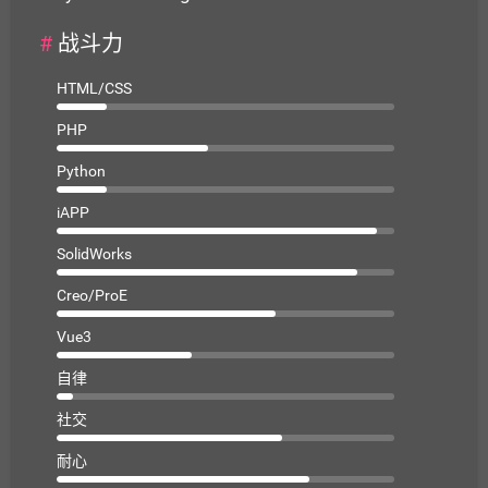
#
战斗力
HTML/CSS
PHP
Python
iAPP
SolidWorks
Creo/ProE
Vue3
自律
社交
耐心