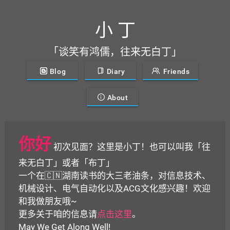
小 丁
「谈笑有鸿儒，往来无白丁」
Blog
Diary
Friends
About
你好
初次见面？这里是小丁！也可以叫我「往
来无白丁」或者「布丁」
一个在🇨🇳湖南读书的大三老油条，对信息技术、
机械设计、电气自动化以及ACG文化感兴趣！欢迎
和我做朋友哦~
更多关于咱的信息请
点击这里
。
May We Get Along Well!