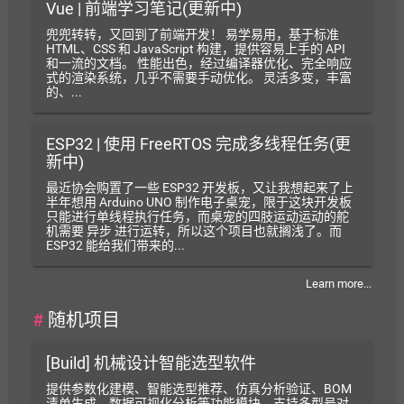
Vue | 前端学习笔记(更新中)
兜兜转转，又回到了前端开发！ 易学易用，基于标准
HTML、CSS 和 JavaScript 构建，提供容易上手的 API
和一流的文档。 性能出色，经过编译器优化、完全响应
式的渲染系统，几乎不需要手动优化。 灵活多变，丰富
的、...
ESP32 | 使用 FreeRTOS 完成多线程任务(更
新中)
最近协会购置了一些 ESP32 开发板，又让我想起来了上
半年想用 Arduino UNO 制作电子桌宠，限于这块开发板
只能进行单线程执行任务，而桌宠的四肢运动运动的舵
机需要 异步 进行运转，所以这个项目也就搁浅了。而
ESP32 能给我们带来的...
Learn more...
#
随机项目
[Build] 机械设计智能选型软件
提供参数化建模、智能选型推荐、仿真分析验证、BOM
清单生成、数据可视化分析等功能模块，支持多型号对